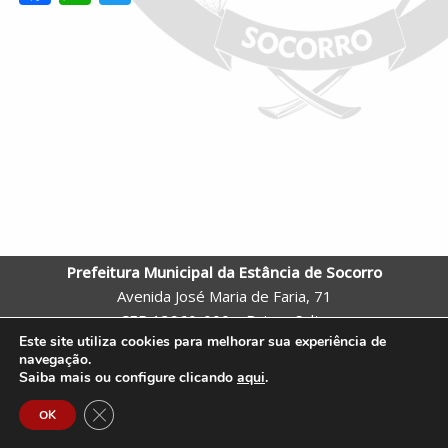
ac
h
w
e
at
itt
b
s
er
o
A
o
p
k
p
Prefeitura Municipal da Estância de Socorro
Avenida José Maria de Faria, 71
CEP 13960-000 – Bairro: Salto
Este site utiliza cookies para melhorar sua experiência de
Socorro – SP
navegação.
Telefone: (19) 3855-9600 |
Webmail
Saiba mais ou configure clicando
aqui
.
Site criado pela Assessoria de Comunicação e Tecnologia da
Close GDPR Cookie Banner
OK
Prefeitura de Socorro