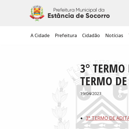
Pular
para
o
A Cidade
Prefeitura
Cidadão
Notícias
conteúdo
3° TERMO 
TERMO DE
19/04/2023
3° TERMO DE ADIT