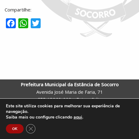
Compartilhe:
F
W
T
ac
h
w
e
at
itt
b
s
er
o
A
o
p
k
p
Prefeitura Municipal da Estância de Socorro
Avenida José Maria de Faria, 71
CEP 13960-000 – Bairro: Salto
Este site utiliza cookies para melhorar sua experiência de
Socorro – SP
navegação.
Telefone: (19) 3855-9600 |
Webmail
Saiba mais ou configure clicando
aqui
.
Site criado pela Assessoria de Comunicação e Tecnologia da
Close GDPR Cookie Banner
OK
Prefeitura de Socorro