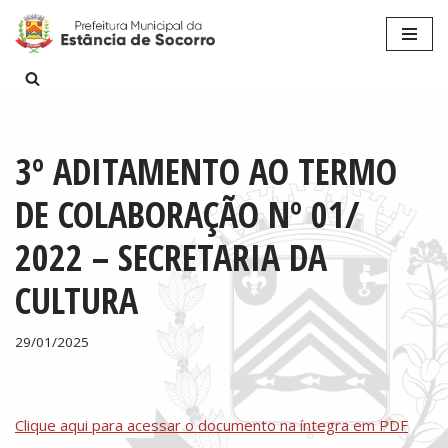
Pular
para
o
conteúdo
3º ADITAMENTO AO TERMO
DE COLABORAÇÃO Nº 01/
2022 – SECRETARIA DA
CULTURA
29/01/2025
Clique aqui para acessar o documento na íntegra em PDF