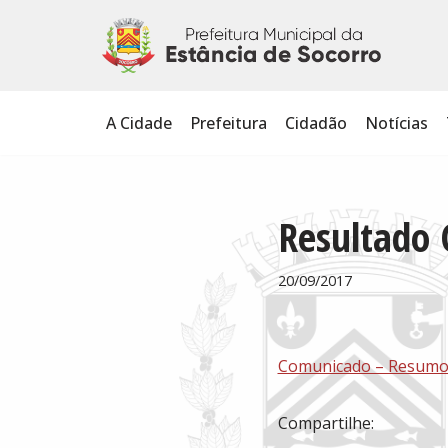
Pular
para
o
A Cidade
Prefeitura
Cidadão
Notícias
conteúdo
Resultado
20/09/2017
Comunicado – Resumo 
Compartilhe: