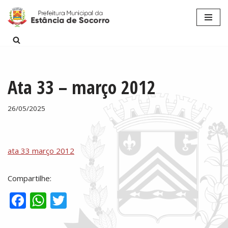
Pular
para
o
conteúdo
Ata 33 – março 2012
26/05/2025
ata 33 março 2012
Compartilhe:
F
W
T
ac
h
w