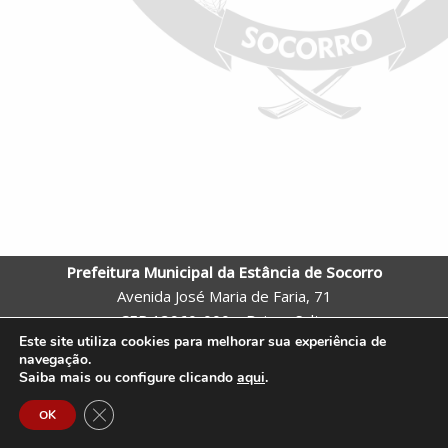
e
at
itt
b
s
er
o
A
o
p
k
p
Prefeitura Municipal da Estância de Socorro
Avenida José Maria de Faria, 71
CEP 13960-000 – Bairro: Salto
Este site utiliza cookies para melhorar sua experiência de
Socorro – SP
navegação.
Telefone: (19) 3855-9600 |
Webmail
Saiba mais ou configure clicando
aqui
.
Site criado pela Assessoria de Comunicação e Tecnologia da
Close GDPR Cookie Banner
OK
Prefeitura de Socorro