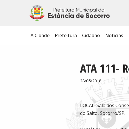
Pular
para
o
A Cidade
Prefeitura
Cidadão
Notícias
conteúdo
ATA 111- R
28/05/2018
LOCAL: Sala dos Consel
do Salto, Socorro/SP.