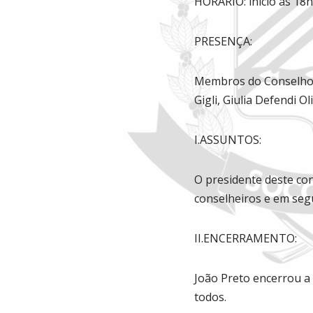
HORÁRIO: início às 18
PRESENÇA:
Membros do Conselho: 
Gigli, Giulia Defendi O
I.ASSUNTOS:
O presidente deste con
conselheiros e em seg
II.ENCERRAMENTO:
João Preto encerrou 
todos.