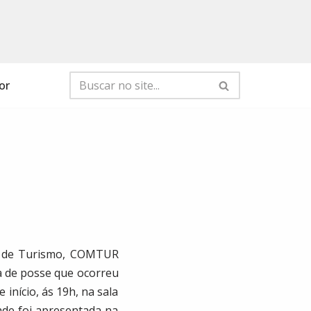
or
al de Turismo, COMTUR
ia de posse que ocorreu
início, ás 19h, na sala
dade foi apresentada na