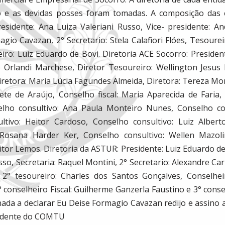
 e as devidas posses foram tomadas. A composição das e
sidente: Ana Luiza Valeriani Russo, Vice- presidente: A
agio Cavazan, 2° Secretario: Stela Calafiori Flóes, Tesoure
iro: Luiz Eduardo de Bovi. Diretoria ACE Socorro: Presiden
é Orlandi Marchese, Diretor Tesoureiro: Wellington Jesus
iretora: Maria Lúcia Fagundes Almeida, Diretora: Tereza Mo
bete de Araújo, Conselho fiscal: Maria Aparecida de Faria,
nselho consultivo: Ana Paula Monteiro Nunes, Conselho co
ultivo: Heitor Cardoso, Conselho consultivo: Luiz Alber
 Rosana Harder Ker, Conselho consultivo: Wellen Mazo
itor Lemos. Diretoria da ASTUR: Presidente: Luiz Eduardo de 
so, Secretaria: Raquel Montini, 2° Secretario: Alexandre Car
 2° tesoureiro: Charles dos Santos Gonçalves, Conselheir
conselheiro Fiscal: Guilherme Ganzerla Faustino e 3° consel
nada a declarar Eu Deise Formagio Cavazan redijo e assino 
sidente do COMTU