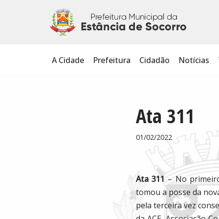
Pular
para
o
A Cidade
Prefeitura
Cidadão
Notícias
conteúdo
Ata 311
01/02/2022
Ata 311
– No primeiro
tomou a posse da nova 
pela terceira vez cons
da ACE, Associação Com