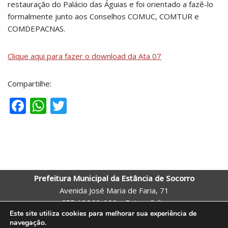
restauração do Palácio das Águias e foi orientado a fazê-lo
formalmente junto aos Conselhos COMUC, COMTUR e
COMDEPACNAS.
Clique aqui para fazer o download da Ata 07
Compartilhe:
F
W
T
ac
h
w
e
at
itt
b
s
er
o
A
Prefeitura Municipal da Estância de Socorro
o
p
Avenida José Maria de Faria, 71
k
p
CEP 13960-000 – Bairro: Salto
Este site utiliza cookies para melhorar sua experiência de
Socorro – SP
navegação.
Telefone: (19) 3855-9600 |
Webmail