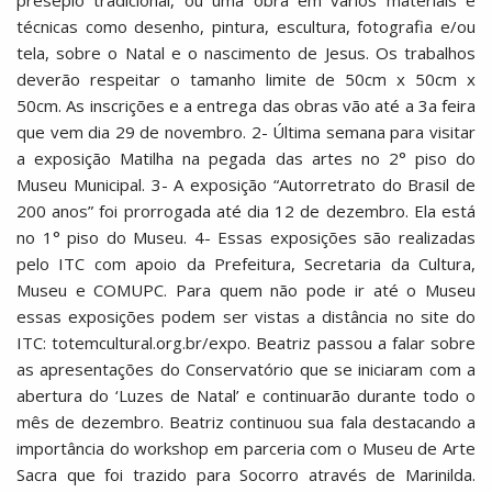
presépio tradicional, ou uma obra em vários materiais e
técnicas como desenho, pintura, escultura, fotografia e/ou
tela, sobre o Natal e o nascimento de Jesus. Os trabalhos
deverão respeitar o tamanho limite de 50cm x 50cm x
50cm. As inscrições e a entrega das obras vão até a 3a feira
que vem dia 29 de novembro. 2- Última semana para visitar
a exposição Matilha na pegada das artes no 2° piso do
Museu Municipal. 3- A exposição “Autorretrato do Brasil de
200 anos” foi prorrogada até dia 12 de dezembro. Ela está
no 1° piso do Museu. 4- Essas exposições são realizadas
pelo ITC com apoio da Prefeitura, Secretaria da Cultura,
Museu e COMUPC. Para quem não pode ir até o Museu
essas exposições podem ser vistas a distância no site do
ITC: totemcultural.org.br/expo. Beatriz passou a falar sobre
as apresentações do Conservatório que se iniciaram com a
abertura do ‘Luzes de Natal’ e continuarão durante todo o
mês de dezembro. Beatriz continuou sua fala destacando a
importância do workshop em parceria com o Museu de Arte
Sacra que foi trazido para Socorro através de Marinilda.