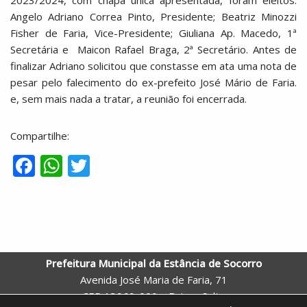
2023/2024, com chapa única apresentada, foram eleitos:
Angelo Adriano Correa Pinto, Presidente; Beatriz Minozzi
Fisher de Faria, Vice-Presidente; Giuliana Ap. Macedo, 1ª
Secretária e Maicon Rafael Braga, 2ª Secretário. Antes de
finalizar Adriano solicitou que constasse em ata uma nota de
pesar pelo falecimento do ex-prefeito José Mário de Faria.
e, sem mais nada a tratar, a reunião foi encerrada.
Compartilhe:
F
W
T
ac
h
w
e
at
itt
b
s
er
o
A
Prefeitura Municipal da Estância de Socorro
o
p
Avenida José Maria de Faria, 71
k
p
CEP 13960-000 – Bairro: Salto