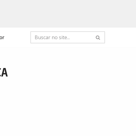
or
CA