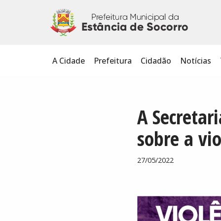
Pular
para
o
A Cidade
Prefeitura
Cidadão
Notícias
conteúdo
A Secretar
sobre a vi
27/05/2022