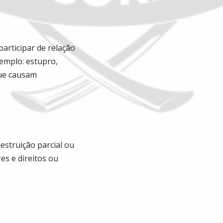
participar de relação
emplo: estupro,
que causam
estruição parcial ou
es e direitos ou