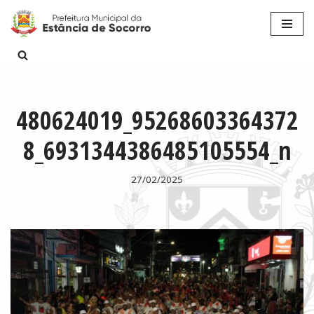
Pular
para
o
conteúdo
480624019_95268603364372
8_6931344386485105554_n
27/02/2025