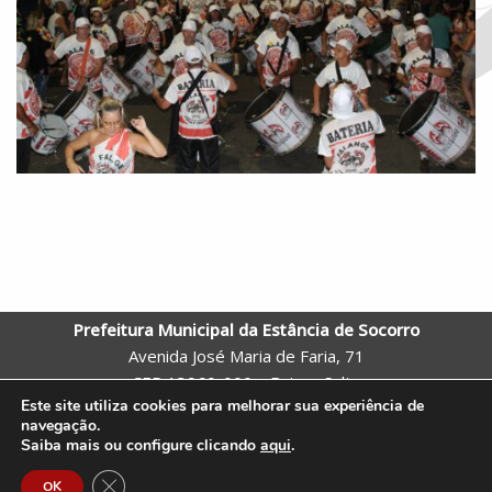
Prefeitura Municipal da Estância de Socorro
Avenida José Maria de Faria, 71
CEP 13960-000 – Bairro: Salto
Este site utiliza cookies para melhorar sua experiência de
Socorro – SP
navegação.
Telefone: (19) 3855-9600 |
Webmail
Saiba mais ou configure clicando
aqui
.
Site criado pela Assessoria de Comunicação e Tecnologia da
Close GDPR Cookie Banner
OK