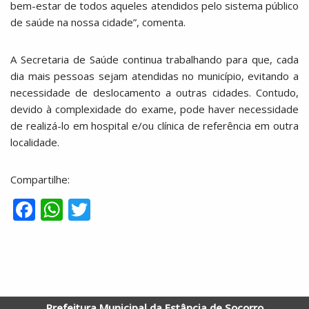
bem-estar de todos aqueles atendidos pelo sistema público
de saúde na nossa cidade”, comenta.
A Secretaria de Saúde continua trabalhando para que, cada
dia mais pessoas sejam atendidas no município, evitando a
necessidade de deslocamento a outras cidades. Contudo,
devido à complexidade do exame, pode haver necessidade
de realizá-lo em hospital e/ou clínica de referência em outra
localidade.
Compartilhe:
F
W
T
ac
h
w
e
at
itt
b
s
er
o
A
Prefeitura Municipal da Estância de Socorro