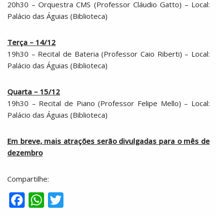
20h30 – Orquestra CMS (Professor Cláudio Gatto) – Local:
Palácio das Águias (Biblioteca)
Terça – 14/12
19h30 – Recital de Bateria (Professor Caio Riberti) – Local:
Palácio das Águias (Biblioteca)
Quarta – 15/12
19h30 – Recital de Piano (Professor Felipe Mello) – Local:
Palácio das Águias (Biblioteca)
Em breve, mais atrações serão divulgadas para o mês de
dezembro
Compartilhe:
F
W
T
ac
h
w