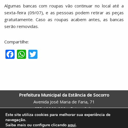
Algumas bancas com roupas vão continuar no local até a
sexta-feira (09/07), e as pessoas podem retirar as peças
gratuitamente. Caso as roupas acabem antes, as bancas
serão removidas.
Compartilhe:
F
W
T
ac
h
w
e
at
itt
b
s
er
o
A
Prefeitura Municipal da Estância de Socorro
o
p
Avenida José Maria de Faria, 71
k
p
CEP 13960-000 – Bairro: Salto
Este site utiliza cookies para melhorar sua experiência de
Socorro – SP
navegação.
Telefone: (19) 3855-9600 |
Webmail
Saiba mais ou configure clicando
aqui
.