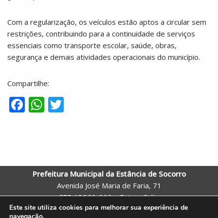
Com a regularização, os veículos estão aptos a circular sem
restrições, contribuindo para a continuidade de serviços
essenciais como transporte escolar, saúde, obras,
segurança e demais atividades operacionais do município.
Compartilhe:
F
W
T
ac
h
w
e
at
itt
b
s
er
o
A
Prefeitura Municipal da Estância de Socorro
o
p
Avenida José Maria de Faria, 71
k
p
CEP 13960-000 – Bairro: Salto
Este site utiliza cookies para melhorar sua experiência de
Socorro – SP
navegação.