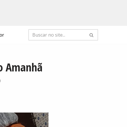
or
do Amanhã
o