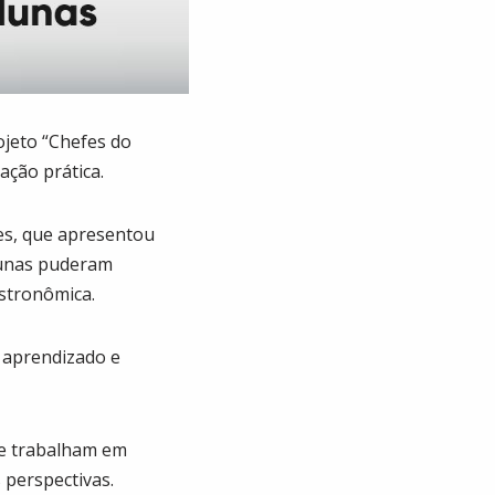
ojeto “Chefes do
ação prática.
aes, que apresentou
lunas puderam
astronômica.
o aprendizado e
que trabalham em
 perspectivas.