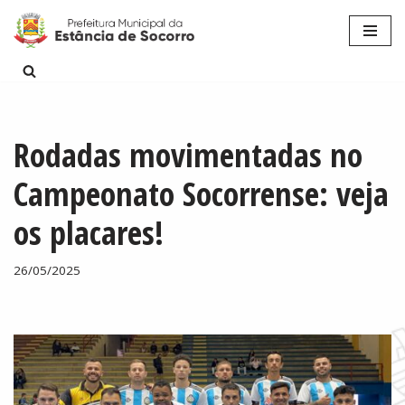
Pular
para
o
conteúdo
Rodadas movimentadas no
Campeonato Socorrense: veja
os placares!
26/05/2025