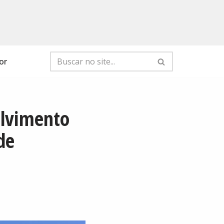
or
olvimento
de