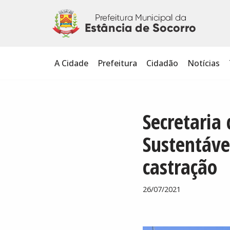
Pular
para
o
A Cidade
Prefeitura
Cidadão
Notícias
conteúdo
Secretaria
Sustentáve
castração
26/07/2021