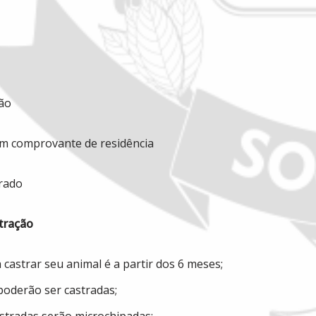
ão
um comprovante de residência
trado
tração
castrar seu animal é a partir dos 6 meses;
poderão ser castradas;