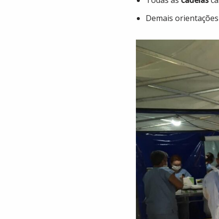
Todas as
cadelas
ca
Demais orientações 