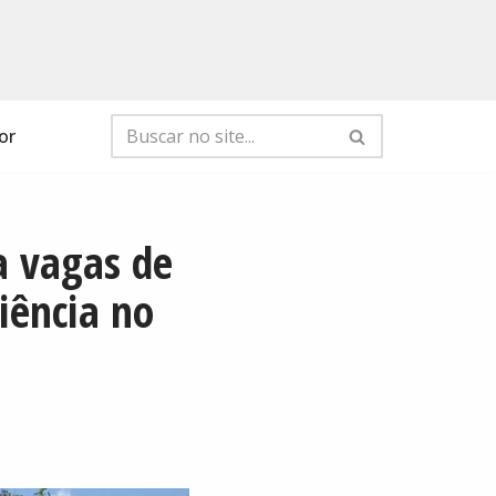
or
a vagas de
iência no