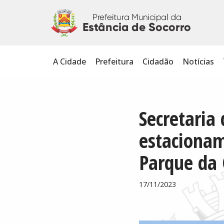
Pular
para
o
A Cidade
Prefeitura
Cidadão
Notícias
conteúdo
Secretaria
estacionam
Parque da 
17/11/2023