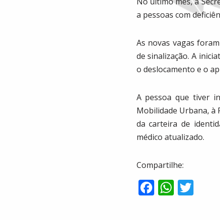
No último mês, a Secr
a pessoas com deficiên
As novas vagas foram
de sinalização. A inici
o deslocamento e o ap
A pessoa que tiver in
Mobilidade Urbana, à R
da carteira de ident
médico atualizado.
Compartilhe:
F
W
T
ac
h
w
e
at
itt