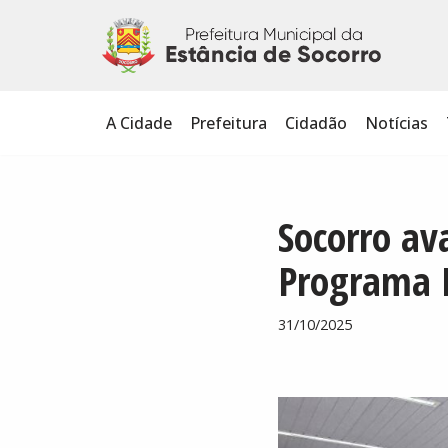
Pular
para
o
A Cidade
Prefeitura
Cidadão
Notícias
conteúdo
Socorro av
Programa F
31/10/2025