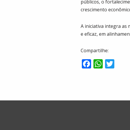
públicos, o fortalecim
crescimento econômico
A iniciativa integra a
e eficaz, em alinhamen
Compartilhe:
F
W
T
ac
h
w
e
at
itt
b
s
er
o
A
o
p
k
p