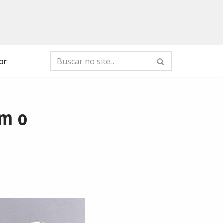
or
om o