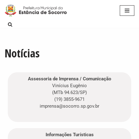
Pular
para
o
conteúdo
Notícias
Assessoria de Imprensa / Comunicação
Vinícius Eugênio
(MTb 94.623/SP)
(19) 3855-9671
imprensa@socorro.sp.gov.br
Informações Turísticas