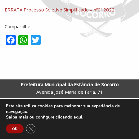
ERRATA Processo Seletivo Simplificado – nº012022
Compartilhe:
F
W
T
ac
h
w
e
at
itt
b
s
er
o
A
Prefeitura Municipal da Estância de Socorro
o
p
Avenida José Maria de Faria, 71
k
p
CEP 13960-000 – Bairro: Salto
Este site utiliza cookies para melhorar sua experiência de
Socorro – SP
navegação.
Telefone: (19) 3855-9600 |
Webmail
Saiba mais ou configure clicando
aqui
.
Site criado pela Assessoria de Comunicação e Tecnologia da
Close GDPR Cookie Banner
OK
Prefeitura de Socorro