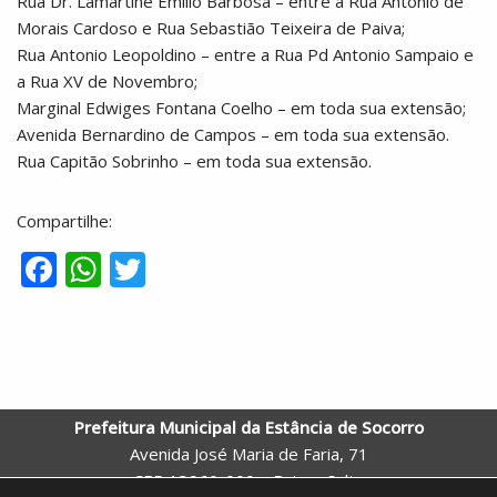
Rua Dr. Lamartine Emilio Barbosa – entre a Rua Antonio de
Morais Cardoso e Rua Sebastião Teixeira de Paiva;
Rua Antonio Leopoldino – entre a Rua Pd Antonio Sampaio e
a Rua XV de Novembro;
Marginal Edwiges Fontana Coelho – em toda sua extensão;
Avenida Bernardino de Campos – em toda sua extensão.
Rua Capitão Sobrinho – em toda sua extensão.
Compartilhe:
F
W
T
ac
h
w
e
at
itt
b
s
er
o
A
Prefeitura Municipal da Estância de Socorro
o
p
Avenida José Maria de Faria, 71
k
p
CEP 13960-000 – Bairro: Salto